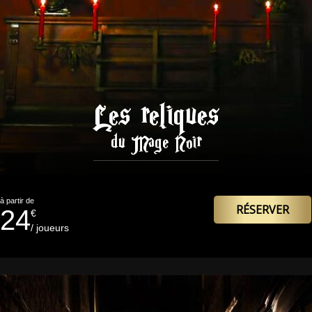
Les reliques
du Mage Noir
à partir de
RÉSERVER
24
€
/ joueurs