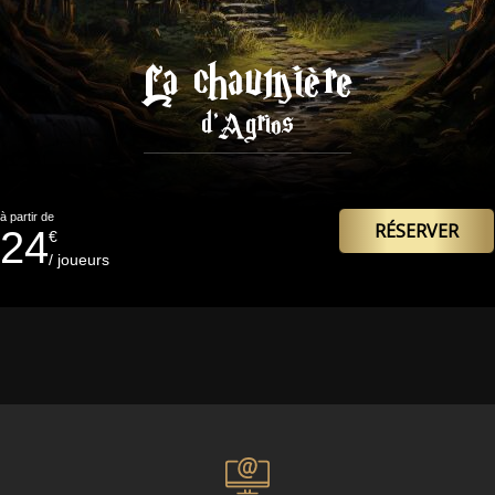
La chaumière
d'Agrios
à partir de
RÉSERVER
24
€
/ joueurs