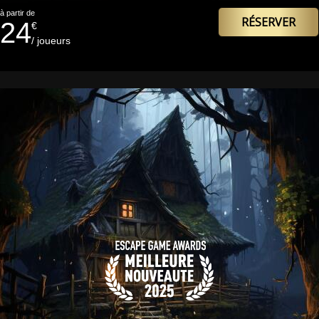
à partir de
RÉSERVER
24
€
/ joueurs