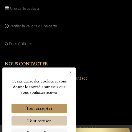
Une carte cadeau
Vérifier la validité d'une carte
.
Pass Culture
NOUS CONTACTER
X
Masquer le bandeau des cookies
Itinéraire
Contact
Ce site utilise des cookies et vous
La Onzième heure - Escape Game Dijon
donne le contrôle sur ceux que
vous souhaitez activer
19 rue du colonel Victor Marchand
21000 Dijon
Tout accepter
Nous suivre
Tout refuser
© LA ONZIEME HEURE 2026